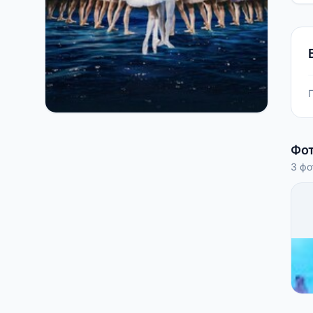
Фо
3 фо