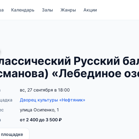
ша
Календарь
Залы
Жанры
Акции
лассический Русский бал
сманова) «Лебединое оз
а
вс, 27 сентября в 18:00
щадка
Дворец культуры «Нефтяник»
ес
улица Осипенко, 1
а
от 2 400 до 3 500 ₽
 площадке