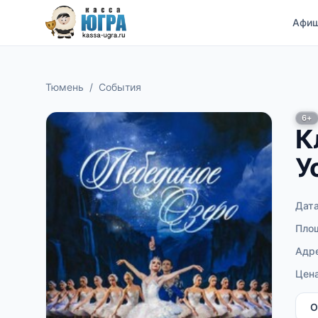
Афи
Тюмень
/
События
6+
К
У
Дат
Пло
Адр
Цен
О