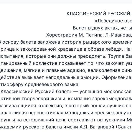
КЛАССИЧЕСКИЙ РУССКИЙ 
«Лебединое оз
Балет в двух актах, чет
Хореография М. Петипа, Л. Иванова,
В основу балета заложена история рыцарского времен
принца к заколдованной красавице в образе лебедя. На
испытания, которые они должны преодолеть. Труппа ба
станцованный коллектив показывает то, что захочет у
движения, мягкие и плавные адажио, великолепная синх
действие вызывает неподдельные эмоции. Оформление 
атмосферу средневекового замка.
«Классический Русский балет» — успешная московская
активной творческой жизни, компания зарекомендовал
развивающийся коллектив, в который вошли лучшие пр
талантливая перспективная молодежь и зрелые заслуже
труппы на сегодняшний день составляют выпускники М
Академии русского балета имени А.Я. Вагановой (Санкт