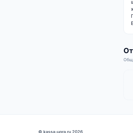
О
Общи
© kassa-ugra.ru 2026